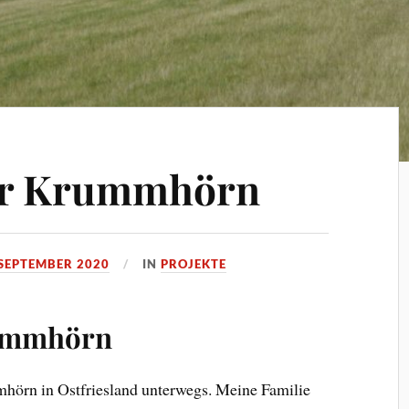
der Krummhörn
 SEPTEMBER 2020
IN
PROJEKTE
rummhörn
hörn in Ostfriesland unterwegs. Meine Familie